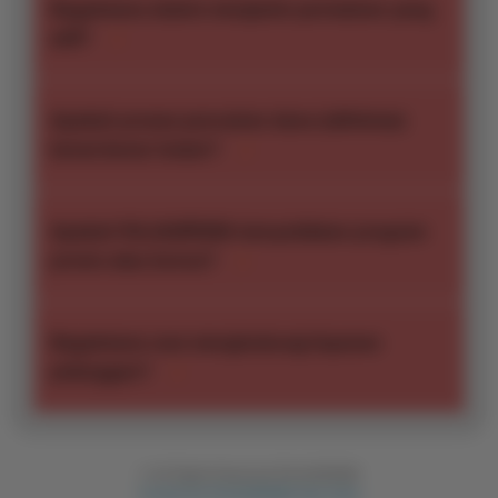
terbaru dan tren teknologi yang diusungnya,
Bagaimana sistem menjamin permainan yang
mingguan,
inovasi terbesar yang ditawarkan RAJAQRIS88
>
adil?
prediksi
terletak pada integrasi infrastruktur berperforma
eksklusif, dan
tinggi dengan sistem probabilitas yang presisi.
support
Klik tombol
RAJAQRIS88
Sistem menjamin
khusus dari
keadilan permainan melalui kombinasi teknologi
Apakah proses pencairan dana (withdraw)
tim
canggih dan transparansi operasional yang ketat.
>
benar-benar instan?
RAJAQRIS88.
Berikut adalah pilar utama yang memastikan
setiap sesi di RAJAQRIS88 berjalan secara Fair-
Tenang
RAJAQRIS88
Ya, proses pencairan dana
Play.
di RAJAQRIS88 dirancang untuk berjalan secara
Apakah RAJAQRIS88 menyediakan program
instan dan otomatis. Mengingat efisiensi adalah
>
promo atau bonus?
prioritas utama dalam ekosistem digital tahun
2026, sistem kami telah memangkas birokrasi
Tenang
RAJAQRIS88
Tentu saja. RAJAQRIS88
manual yang biasanya memperlambat transaksi.
secara konsisten menyediakan berbagai program
Bagaimana cara menghubungi layanan
promosi dan bonus yang dirancang khusus untuk
>
pelanggan?
meningkatkan nilai tambah bagi setiap member,
baik member baru maupun pemain setia.
Tenang
RAJAQRIS88
Anda dapat mengakses
fitur Live Chat secara langsung melalui situs resmi
© All Rights Reserved RAJAQRIS88
atau aplikasi RAJAQRIS88 Apk. Fitur ini tersedia
Contact the RAJAQRIS88 Help Team